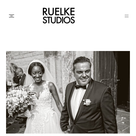
PHOTO
AWARDs
WEDDINGs
MOVIEs
3D SCAN